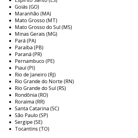
Goiás (GO)
o design ergonômico permite um
fácil
Maranhão (MA)
manuseio
, aumentando a eficiência nos
Mato Grosso (MT)
processos de distribuição e entrega aos
Mato Grosso do Sul (MS)
clientes. com opções de personalização em
Minas Gerais (MG)
acabamento fosco ou brilhante, você pode
Pará (PA)
alinhar a estética do cartão com a identidade
Paraíba (PB)
visual da sua empresa.
Paraná (PR)
Pernambuco (PE)
benefícios do design exclusivo
Piauí (PI)
Rio de Janeiro (RJ)
investir em um
design exclusivo
para seus
Rio Grande do Norte (RN)
cartões personalizados eleva o valor percebido
Rio Grande do Sul (RS)
da sua marca no mercado, oferecendo um
Rondônia (RO)
diferencial competitivo
essencial em um
Roraima (RR)
ambiente corporativo dinâmico.
Santa Catarina (SC)
São Paulo (SP)
com um design feito sob medida, você garante
Sergipe (SE)
que sua comunicação visual permaneça
Tocantins (TO)
alinhada com seus
objetivos estratégicos
, o