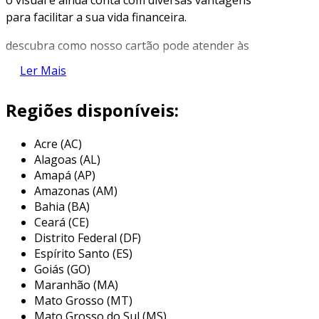
para facilitar a sua vida financeira.
descubra como nosso cartão pode atender às
suas necessidades únicas e melhorar sua
Ler Mais
experiência de compra.
Regiões disponíveis:
características do cartão pré-pago
o
cartão pré-pago personalizado
oferece
Acre (AC)
uma série de características que o tornam
Alagoas (AL)
indispensável para empresas modernas. com
Amapá (AP)
limites de valores ajustáveis
, é possível
Amazonas (AM)
controlar e gerenciar despesas de maneira
Bahia (BA)
Ceará (CE)
eficiente, adaptando-se às necessidades
Distrito Federal (DF)
específicas de sua operação.
Espírito Santo (ES)
equipado com tecnologia
emv avançada
,
Goiás (GO)
Maranhão (MA)
garante segurança em cada transação,
Mato Grosso (MT)
reduzindo o risco de fraudes e aumentando a
Mato Grosso do Sul (MS)
confiança no uso diário.