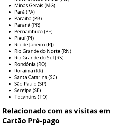
Minas Gerais (MG)
Pará (PA)
além disso, seu
layout personalizável
permite
Paraíba (PB)
que ele reflita a identidade visual da sua
Paraná (PR)
empresa, promovendo a marca a cada
Pernambuco (PE)
utilização.
Piauí (PI)
vantagens de um cartão
Rio de Janeiro (RJ)
Rio Grande do Norte (RN)
personalizado
Rio Grande do Sul (RS)
Rondônia (RO)
optar por um
cartão pré-pago personalizado
Roraima (RR)
proporciona uma série de vantagens exclusivas
Santa Catarina (SC)
para empresas. a flexibilidade em
personalizar
São Paulo (SP)
limites
e
definir gastos específicos
permite
Sergipe (SE)
um controle financeiro mais preciso,
Tocantins (TO)
favorecendo a gestão orçamentária.
Relacionado com as visitas em
além disso, o
design adaptável
promove o
fortalecimento da sua marca, uma vez que cada
Cartão Pré-pago
interação se torna uma extensão do branding
corporativo.